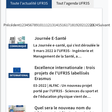
Toute l'actualité UFR3S
Tout l'agenda UFR3S
Précédent
1
2
3
4
5
6
7
8
9
10
11
12
13
14
15
16
17
18
19
20
21
22
23
24
Suivant
Journée E-Santé
La Journée e-santé, qui s’est déroulée le
COMMUNIQUÉ
9 mars 2022 à l'UFR3S - Ingénierie et
Management de la Santé, a…
Excellence internationale : trois
projets de l'UFR3S labellisés
INTERNATIONAL
Erasmus
03-2022 | ALFAC : Un nouveau projet
porté par l'UFR3S - Sciences du sport et
de l'éducation physique vient de…
Quel sera le nouveau nom du