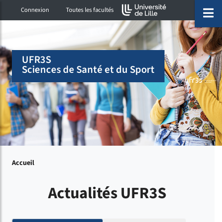
Accéder au menu principal
Accéder à la recherche
Accéder au pied de page
ermer menu
O
Connexion
Toutes les facultés
UFR3S
Sciences de Santé et du Sport
Accueil
Actualités UFR3S