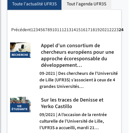
Toute l'actualité UFR3S
Tout l'agenda UFR3S
Précédent
1
2
3
4
5
6
7
8
9
10
11
12
13
14
15
16
17
18
19
20
21
22
23
24
Appel d’un consortium de
chercheurs européens pour une
RECHERCHE
approche écoresponsable du
développement…
09-2021 | Des chercheurs de l’Université
de Lille (UFR3S) s’associent à ceux de 4
grandes Universités…
Sur les traces de Denisse et
Yerko Castillo
VIE
ÉTUDIANTE
09/2021 | A l’occasion de la rentrée
culturelle de l’Université de Lille,
l’UFR3S a accueilli, mardi 21…