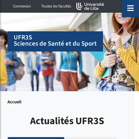
Accéder au menu principal
Accéder à la recherche
Accéder au pied de page
ermer menu
O
Connexion
Toutes les facultés
UFR3S
Sciences de Santé et du Sport
Accueil
Actualités UFR3S