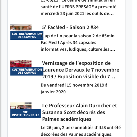
santé de l’UFR3S PRESAGE a présenté
mercredi 23 juin 2021 les outils de…
5' FacMed - Saison 2 #34
CULTURE/ANIMATION
Clap de fin pour la saison 2 de #5min
DES CAMPUS
Fac Med ! Après 34 capsules
informatives, ludiques, culturelles,…
Vernissage de l'exposition de
Laurence Dervaux le 7 novembre
CULTURE/ANIMATION
DES CAMPUS
2019 / Exposition visible du 7…
Du vendredi 15 novembre 2019 à
janvier 2020
Le Professeur Alain Durocher et
Suzanna Scott décorés des
VIE
INSTITUTIONNELLE
Palmes académiques
Le 26 juin, 2 personnalités d'ILIS ont été
décorées des Palmes académiques.