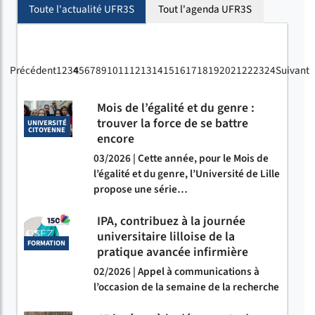
Toute l'actualité UFR3S
Tout l'agenda UFR3S
Précédent
1
2
3
4
5
6
7
8
9
10
11
12
13
14
15
16
17
18
19
20
21
22
23
24
Suivant
Mois de l’égalité et du genre :
trouver la force de se battre
UNIVERSITÉ
CITOYENNE
encore
03/2026 | Cette année, pour le Mois de
l’égalité et du genre, l’Université de Lille
propose une série…
IPA, contribuez à la journée
universitaire lilloise de la
FORMATION
pratique avancée infirmière
02/2026 | Appel à communications à
l’occasion de la semaine de la recherche