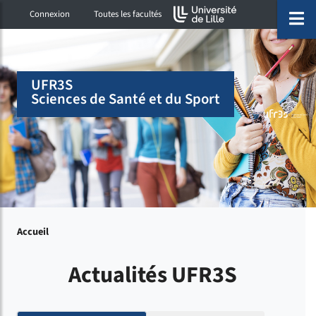
Accéder au menu principal
Accéder à la recherche
Accéder au pied de page
ermer menu
O
Connexion
Toutes les facultés
UFR3S
Sciences de Santé et du Sport
Accueil
Actualités UFR3S