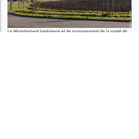
Le département Ingénierie et de management de la santé de
l'UFR3S forme des professionnels de haute qualification
travaillant en interaction avec tous les acteurs de la santé,
soignants et non soignants.
Les emplois auxquels sont destinés les étudiants de la Faculté
ont deux grandes orientations : les métiers de l’ingénierie en
santé et les métiers du management des structures et
organisations sanitaires et médico-sociaux. Ces métiers
couvrent les secteurs sanitaires, médico-sociaux, sociaux,
environnementaux et agroalimentaires. Ils peuvent s’exercer à
l’hôpital, en clinique, en industrie, en maison de retraite, dans
les structures dédiées au handicap, à l’aide à la petite enfance
ou encore au sein des instances décisionnelles.
AGENDA