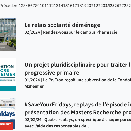
Précédent
1
2
3
4
5
6
7
8
9
10
11
12
13
14
15
16
17
18
19
20
21
22
23
24
25
26
27
28
2
Le relais scolarité déménage
02/2024 | Rendez-vous sur le campus Pharmacie
Un projet pluridisciplinaire pour traiter 
progressive primaire
01/2024 | Le Pr. Tran reçoit une subvention de la Fonda
Alzheimer
#SaveYourFridays, replays de l'épisode i
présentation des Masters Recherche p
02/02/24 | Quatre replays, un spécifique à chaque parco
GEMENT-
avec l'aide des responsables de…