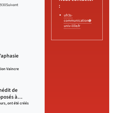
9
30
Suivant
:
ufr3s-
communication
univ-lille
fr
l’aphasie
tion Vaincre
nédit de
roposés à…
urs, ont été créés