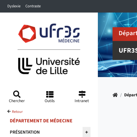
Accéder au menu principal
Accéder à la recherche
Accéder au pied de page
Dyslexie
Contraste
Dépar
UFR3
Accueil
/
Dépar
Chercher
Outils
Intranet
Retour
DÉPARTEMENT DE MÉDECINE
PRÉSENTATION