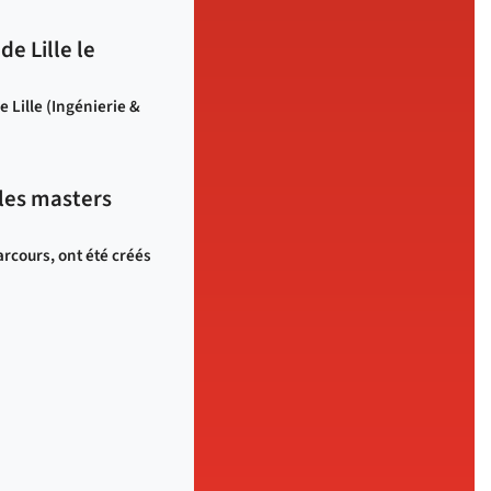
e Lille le
e Lille (Ingénierie &
 les masters
rcours, ont été créés