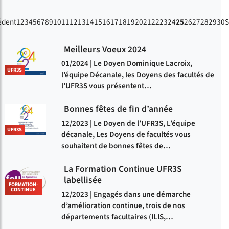
édent
1
2
3
4
5
6
7
8
9
10
11
12
13
14
15
16
17
18
19
20
21
22
23
24
25
26
27
28
29
30
S
Meilleurs Voeux 2024
01/2024 | Le Doyen Dominique Lacroix,
UFR3S
l’équipe Décanale, les Doyens des facultés de
l’UFR3S vous présentent…
Bonnes fêtes de fin d’année
12/2023 | Le Doyen de l’UFR3S, L’équipe
UFR3S
décanale, Les Doyens de facultés vous
souhaitent de bonnes fêtes de…
La Formation Continue UFR3S
labellisée
FORMATION-
CONTINUE
12/2023 | Engagés dans une démarche
d’amélioration continue, trois de nos
départements facultaires (ILIS,…