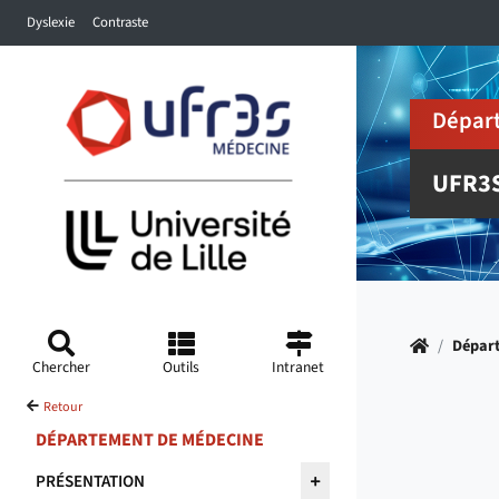
Accéder au menu principal
Accéder à la recherche
Accéder au pied de page
Dyslexie
Contraste
Dépar
UFR3
Accueil
/
Dépar
Chercher
Outils
Intranet
Retour
DÉPARTEMENT DE MÉDECINE
PRÉSENTATION