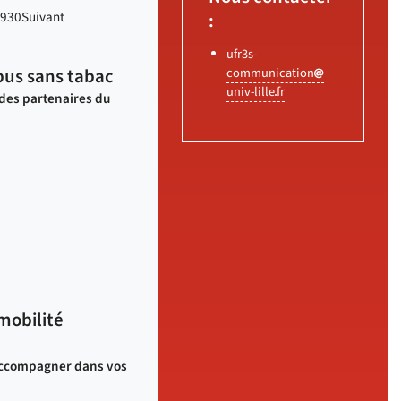
9
30
Suivant
:
ufr3s-
communication
us sans tabac
univ-lille
fr
 des partenaires du
mobilité
 accompagner dans vos