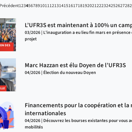
Précédent
1
2
3
4
5
6
7
8
9
10
11
12
13
14
15
16
17
18
19
20
21
22
23
24
25
26
27
28
2
L’UFR3S est maintenant à 100% un camp
03/2026 | L’inauguration a eu lieu fin mars en présence
projet
ION DES
Marc Hazzan est élu Doyen de l’UFR3S
04/2026 | Élection du nouveau Doyen
ELLE
Financements pour la coopération et la 
internationales
04/2026 | Découvrez les bourses existantes pour vous
mobilités