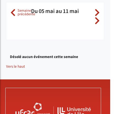
Du 05 mai au 11 mai
Semaine
précédente
( Du 2025-04-28 au 11-05-2025
( Du
( Du
Catégorie de l'agenda
Désolé aucun événement cette semaine
Vers le haut