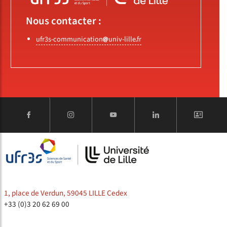
Nous contacter :
ufr3s-communication
univ-lille
fr
1, place de Verdun, 59045 LILLE Cedex
+33 (0)3 20 62 69 00