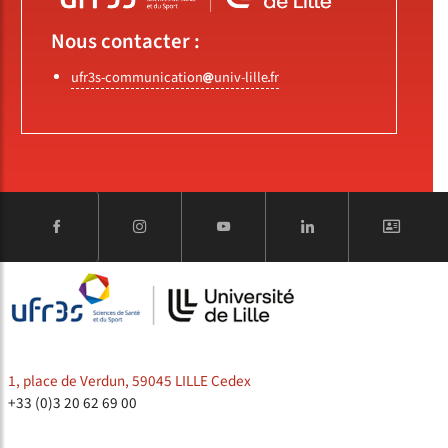
Nous contacter :
ufr3s-communication
univ-lille
fr
1, place de Verdun, 59045 LILLE Cedex
+33 (0)3 20 62 69 00