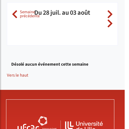
Du 28 juil. au 03 août
Semaine
précédente
( Du 2025-07-21 au 03-08-2025
( Du
( Du
Catégorie de l'agenda
Désolé aucun événement cette semaine
Vers le haut