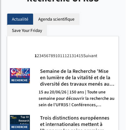
Actualité
Agenda scientifique
Save Your Friday
1
2
3
4
5
6
7
8
9
10
11
12
13
14
15
Suivant
Semaine de la Recherche 'Mise
en lumière de la vitalité et de la
RECHERCHE
diversité des travaux menés au…
15 au 20/06/26 | 150 ans | Toute une
semaine pour découvrir la recherche au
sein de l’UFR3S ! Conférences,…
Trois distinctions européennes
et internationales mettent à
RECHERCHE