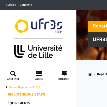
Accéder au menu principal
Accéder à la recherche
Accéder au pied de page
Dyslexie
Contraste
Dépar
UFR3
Accueil
/
Dépar
Chercher
Outils
Intranet
Retour Département SSEP
BIBLIOTHÈQUE STAPS
ÉQUIPEMENTS