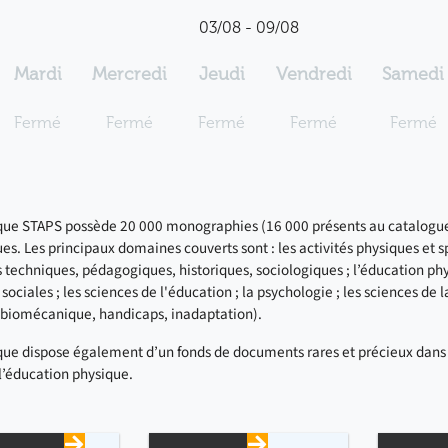
03/08 - 09/08
Mardi
Mercredi
Jeudi
Vendredi
Samedi
Fermé
Fermé
Fermé
Fermé
Fermé
que STAPS possède 20 000 monographies (16 000 présents au catalogue
vues. Les principaux domaines couverts sont :
les activités physiques et s
s techniques, pédagogiques, historiques, sociologiques ; l’éducation phy
sociales ; les
sciences de l'éducation ; la psychologie ;
les
sciences de l
, biomécanique,
handicaps, inadaptation).
que dispose également d’un fonds de documents rares et précieux dans
 l’éducation physique.