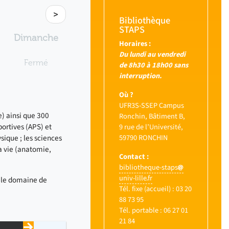
>
Bibliothèque
STAPS
Dimanche
Horaires :
Du lundi au vendredi
Fermé
de 8h30 à 18h00 sans
interruption.
Où ?
UFR3S-SSEP Campus
) ainsi que 300
Ronchin, Bâtiment B,
portives (APS) et
9 rue de l’Université,
sique ;
les
sciences
59790 RONCHIN
a vie (anatomie,
Contact :
bibliotheque-staps
univ-lille
fr
 le domaine de
Tél. fixe (accueil) : 03 20
88 73 95
Tél. portable : 06 27 01
21 84