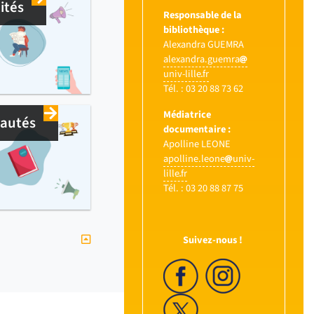
ités
Responsable de la
bibliothèque :
Alexandra GUEMRA
alexandra.guemra
univ-lille
fr
Tél. : 03 20 88 73 62
Médiatrice
autés
documentaire :
Apolline LEONE
apolline.leone
univ-
lille
fr
Tél. : 03 20 88 87 75
Suivez-nous !