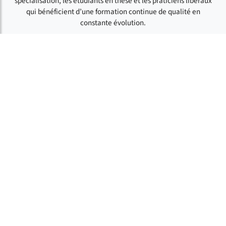
spécialisation, les étudiants en thèse et les praticiens libéraux
qui bénéficient d’une formation continue de qualité en
constante évolution.
Le quotidien d'un étudiant en
Odontologie
Découvrez le quotidien d’un étudiant en odontologie de ses
débuts en 2e année (arrivée à la faculté, salle à plâtre, salle de
simulation) jusqu'au passage sur patient et la présentation de
sa thèse, en passant par des étapes de la vie étudiante et la
présentation du lieu d'études.
Regarder la vidéo sur YouTube