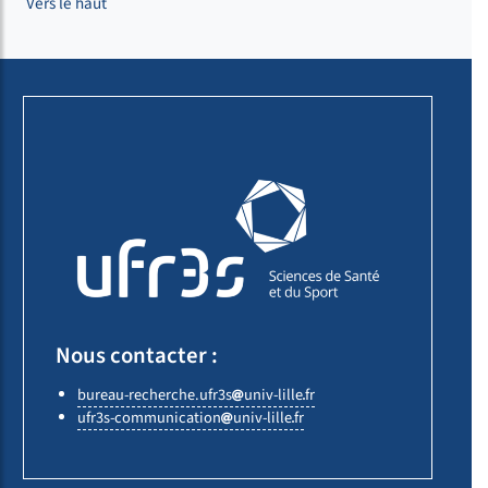
Vers le haut
Nous contacter :
bureau-recherche.ufr3s
univ-lille
fr
ufr3s-communication
univ-lille
fr