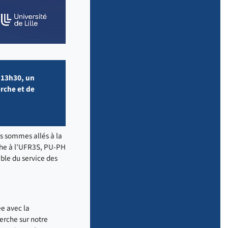
 13h30, un
erche et de
us sommes allés à la
che à l’UFR3S, PU-PH
able du service des
ée avec la
herche sur notre