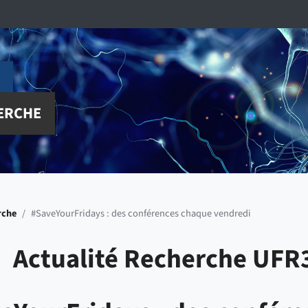
ERCHE
rche
/
#SaveYourFridays : des conférences chaque vendredi
Actualité Recherche UFR