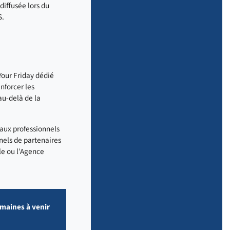
diffusée lors du
S.
 Your Friday dédié
nforcer les
au-delà de la
 aux professionnels
nels de partenaires
le ou l’Agence
emaines à venir