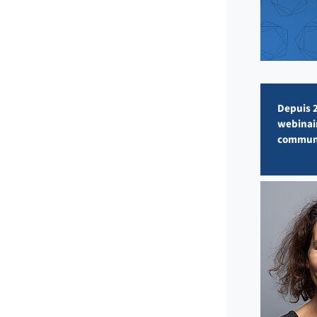
Depuis 2
webinair
communiq