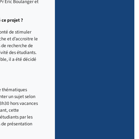
Pr Eric Boulanger et
 ce projet ?
lonté de stimuler
he et d’accroitre le
s de recherche de
tivité des étudiants.
ble, il a été décidé
ze thématiques
nter un sujet selon
13h30 hors vacances
ant, cette
étudiants par les
 de présentation