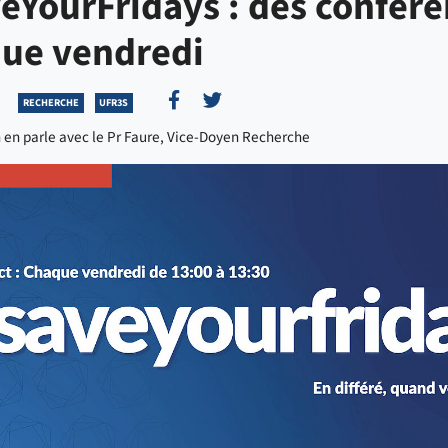
eYourFridays : des confér
ue vendredi
Partager sur Facebook
Partager sur Twitter
RECHERCHE
UFR3S
 en parle avec le Pr Faure, Vice-Doyen Recherche