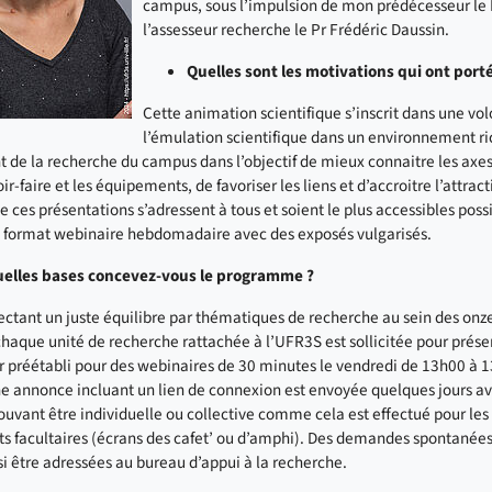
campus, sous l’impulsion de mon prédécesseur le 
l’assesseur recherche le Pr Frédéric Daussin.
Quelles sont les motivations qui ont porté
Cette animation scientifique s’inscrit dans une vo
l’émulation scientifique dans un environnement ric
de la recherche du campus dans l’objectif de mieux connaitre les axe
oir-faire et les équipements, de favoriser les liens et d’accroitre l’attrac
ue ces présentations s’adressent à tous et soient le plus accessibles possi
 format webinaire hebdomadaire avec des exposés vulgarisés.
uelles bases concevez-vous le programme ?
ectant un juste équilibre par thématiques de recherche au sein des on
 chaque unité de recherche rattachée à l’UFR3S est sollicitée pour prése
r préétabli pour des webinaires de 30 minutes le vendredi de 13h00 à 
ne annonce incluant un lien de connexion est envoyée quelques jours av
uvant être individuelle ou collective comme cela est effectué pour les 
 facultaires (écrans des cafet’ ou d’amphi). Des demandes spontanées
i être adressées au bureau d’appui à la recherche.