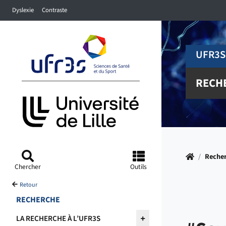
Accéder au menu principal
Accéder à la recherche
Accéder au pied de page
Dyslexie
Contraste
UFR3S
RECH
Accueil
/
Reche
Chercher
Outils
Retour
RECHERCHE
LA RECHERCHE À L’UFR3S