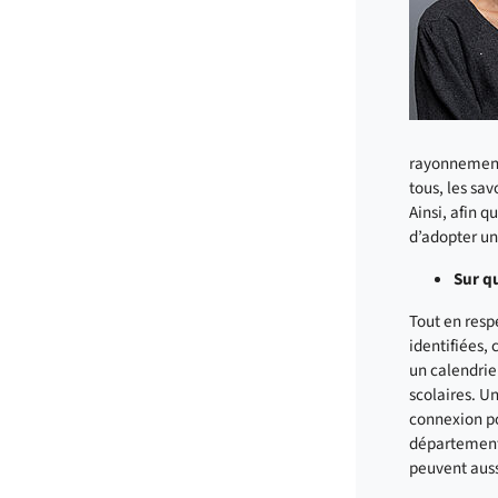
rayonnement 
tous, les sav
Ainsi, afin q
d’adopter un
Sur q
Tout en resp
identifiées,
un calendrie
scolaires. U
connexion po
départements
peuvent auss