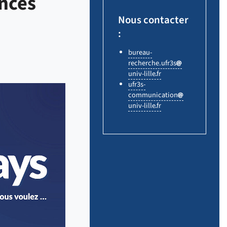
ences
Nous contacter
:
bureau-
recherche.ufr3s
univ-lille
fr
ufr3s-
communication
univ-lille
fr