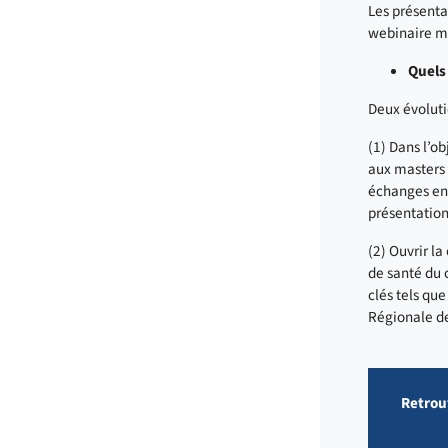
Les présenta
webinaire ma
Quels
Deux évoluti
(1) Dans l’ob
aux masters e
échanges ent
présentation
(2) Ouvrir l
de santé du 
clés tels qu
Régionale de
Retrou