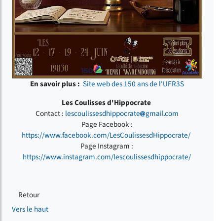
En savoir plus :
Site web des 150 ans de l'UFR3S
Les Coulisses d'Hippocrate
Contact :
lescoulissesdhippocrate
gmail
com
Page Facebook :
https://www.facebook.com/LesCoulissesdHippocrate/
Page Instagram :
https://www.instagram.com/lescoulissesdhippocrate/
Retour
Vers le haut