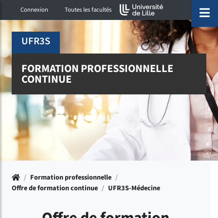
Accéder au menu principal
Accéder à la recherche
Accéder au pied de page
ermer menu
O
Connexion
Toutes les facultés
UFR3S
FORMATION PROFESSIONNELLE
CONTINUE
Accueil
/
Formation professionnelle
/
Offre de formation continue
/
UFR3S-Médecine