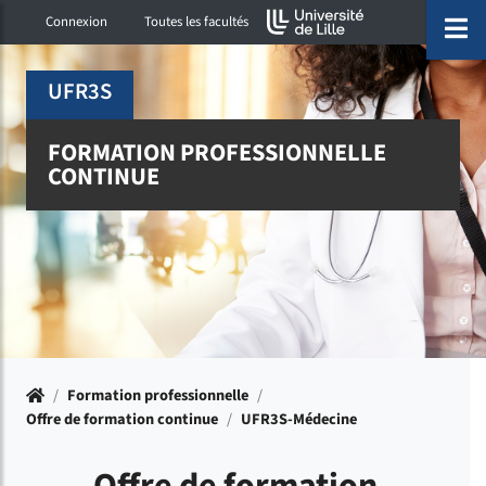
Accéder au menu principal
Accéder à la recherche
Accéder au pied de page
ermer menu
O
Connexion
Toutes les facultés
UFR3S
FORMATION PROFESSIONNELLE
CONTINUE
Accueil
/
Formation professionnelle
/
Offre de formation continue
/
UFR3S-Médecine