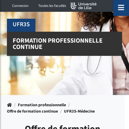
Accéder au menu principal
Accéder à la recherche
Accéder au pied de page
ermer menu
O
Connexion
Toutes les facultés
UFR3S
FORMATION PROFESSIONNELLE
CONTINUE
Accueil
/
Formation professionnelle
/
Offre de formation continue
/
UFR3S-Médecine