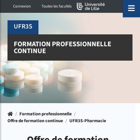
Accéder au menu principal
Accéder à la recherche
Accéder au pied de page
ermer menu
O
Connexion
Toutes les facultés
UFR3S
FORMATION PROFESSIONNELLE
CONTINUE
Accueil
/
Formation professionnelle
/
Offre de formation continue
/
UFR3S-Pharmacie