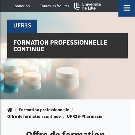
Accéder au menu principal
Accéder à la recherche
Accéder au pied de page
ermer menu
O
Connexion
Toutes les facultés
UFR3S
FORMATION PROFESSIONNELLE
CONTINUE
Accueil
/
Formation professionnelle
/
Offre de formation continue
/
UFR3S-Pharmacie