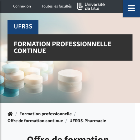
Accéder au menu principal
Accéder à la recherche
Accéder au pied de page
ermer menu
O
Connexion
Toutes les facultés
UFR3S
FORMATION PROFESSIONNELLE
CONTINUE
Accueil
/
Formation professionnelle
/
Offre de formation continue
/
UFR3S-Pharmacie