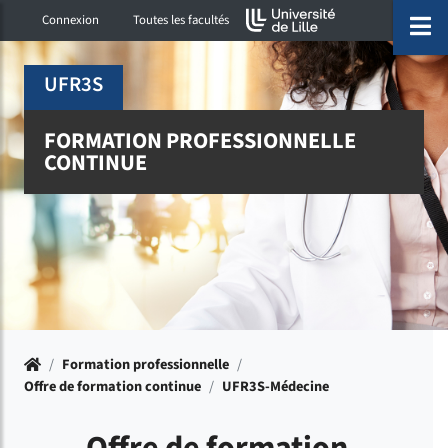
Accéder au menu principal
Accéder à la recherche
Accéder au pied de page
ermer menu
O
Connexion
Toutes les facultés
UFR3S
FORMATION PROFESSIONNELLE
CONTINUE
Accueil
/
Formation professionnelle
/
Offre de formation continue
/
UFR3S-Médecine