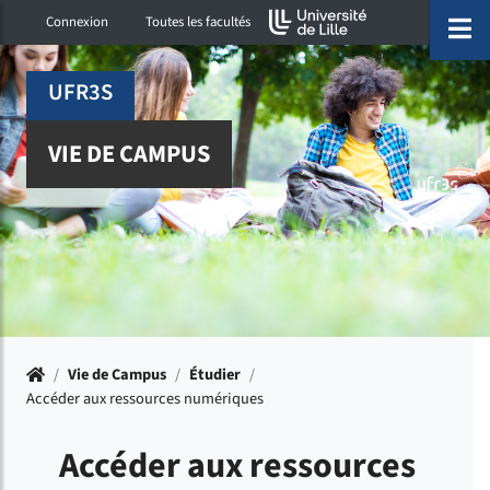
Accéder au menu principal
Accéder à la recherche
Accéder au pied de page
ermer menu
O
Connexion
Toutes les facultés
UFR3S
VIE DE CAMPUS
Accueil
/
Vie de Campus
/
Étudier
/
Accéder aux ressources numériques
Accéder aux ressources