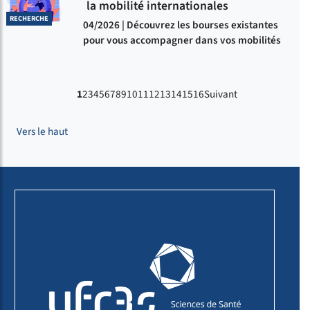
la mobilité internationales
RECHERCHE
04/2026 | Découvrez les bourses existantes
pour vous accompagner dans vos mobilités
1
2
3
4
5
6
7
8
9
10
11
12
13
14
15
16
Suivant
Vers le haut