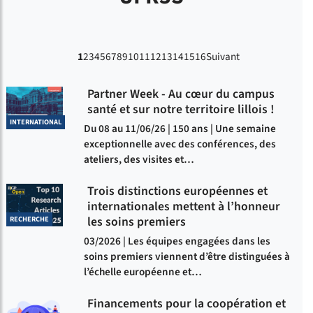
1
2
3
4
5
6
7
8
9
10
11
12
13
14
15
16
Suivant
Partner Week - Au cœur du campus
santé et sur notre territoire lillois !
INTERNATIONAL
Du 08 au 11/06/26 | 150 ans | Une semaine
exceptionnelle avec des conférences, des
ateliers, des visites et…
Trois distinctions européennes et
internationales mettent à l’honneur
les soins premiers
RECHERCHE
03/2026 | Les équipes engagées dans les
soins premiers viennent d’être distinguées à
l’échelle européenne et…
Financements pour la coopération et