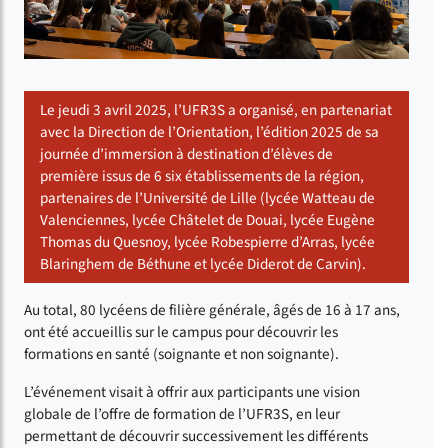
Le jeudi 3 avril 2025, l’UFR3S a organisé, en partenariat
avec la Direction de l’Orientation, l’édition 2025 de sa
journée d’immersion à destination d’élèves de
première issus de 6 six établissements de la région,
partenaires de l’Université de Lille (lycée Watteau de
Valenciennes, lycée Châtelet de Douai, lycée Eugène
Thomas du Quesnoy, lycée Robespierre d’Arras, lycée
Blaringhem de Béthune et lycée Diderot de Carvin).
Au total, 80 lycéens de filière générale, âgés de 16 à 17 ans,
ont été accueillis sur le campus pour découvrir les
formations en santé (soignante et non soignante).
L’événement visait à offrir aux participants une vision
globale de l’offre de formation de l’UFR3S, en leur
permettant de découvrir successivement les différents