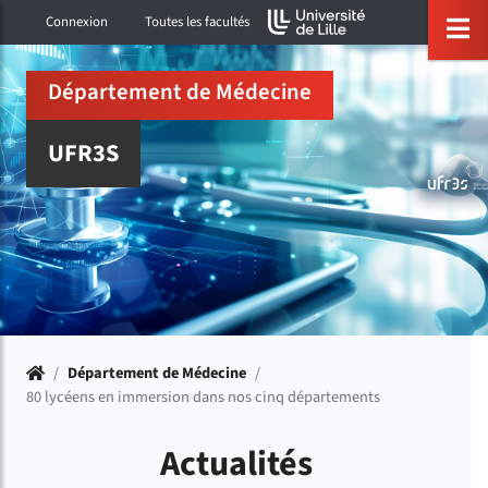
Accéder au menu principal
Accéder à la recherche
Accéder au pied de page
ermer menu
O
Connexion
Toutes les facultés
Département de Médecine
UFR3S
Accueil
/
Département de Médecine
/
80 lycéens en immersion dans nos cinq départements
Actualités