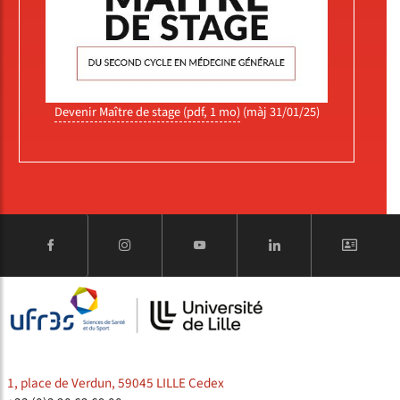
Devenir Maître de stage (pdf, 1 mo)
(màj 31/01/25)
1, place de Verdun, 59045 LILLE Cedex