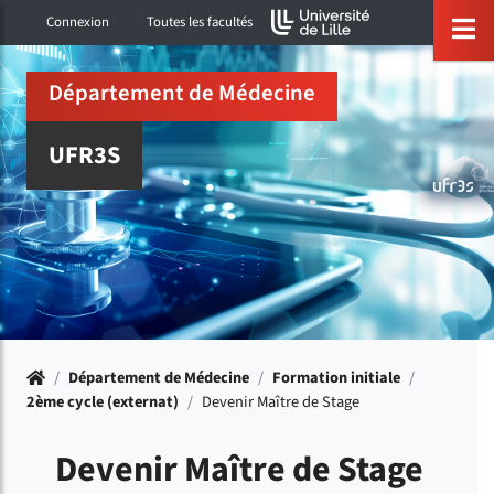
Accéder au menu principal
Accéder à la recherche
Accéder au pied de page
ermer menu
O
Connexion
Toutes les facultés
Département de Médecine
UFR3S
Accueil
/
Département de Médecine
/
Formation initiale
/
2ème cycle (externat)
/
Devenir Maître de Stage
Devenir Maître de Stage