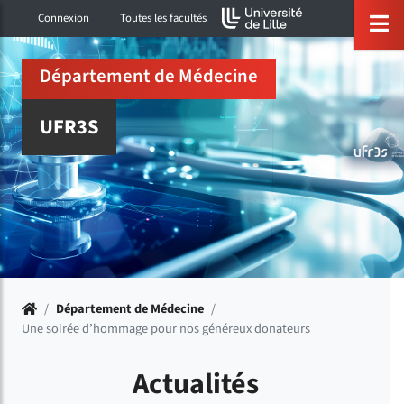
Accéder au menu principal
Accéder à la recherche
Accéder au pied de page
ermer menu
O
Connexion
Toutes les facultés
Département de Médecine
UFR3S
Accueil
/
Département de Médecine
/
Une soirée d’hommage pour nos généreux donateurs
Actualités