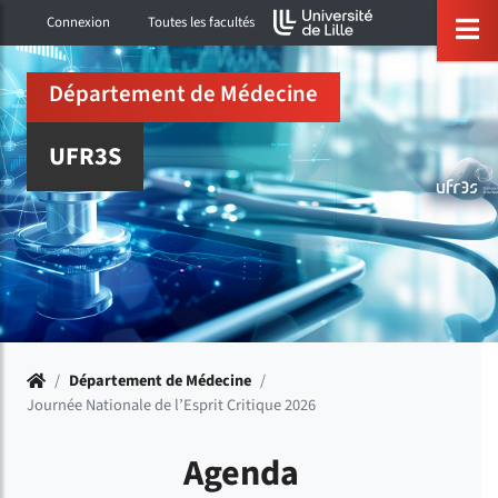
Accéder au menu principal
Accéder à la recherche
Accéder au pied de page
ermer menu
O
Connexion
Toutes les facultés
Département de Médecine
UFR3S
Accueil
/
Département de Médecine
/
Journée Nationale de l’Esprit Critique 2026
Agenda