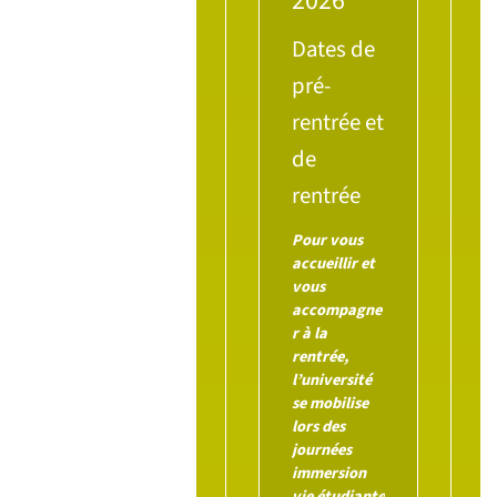
2026
Dates de
pré-
rentrée et
de
rentrée
Pour vous
accueillir et
vous
accompagne
r à la
rentrée,
l’université
se mobilise
lors des
journées
immersion
vie étudiante