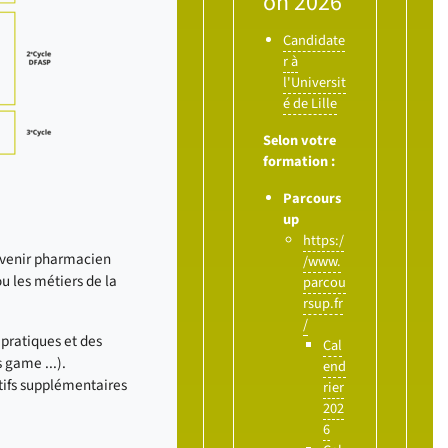
on 2026
Candidate
r à
l'Universit
é de Lille
Selon votre
formation :
Parcours
up
https:/
devenir pharmacien
/www.
ou les métiers de la
parcou
rsup.fr
/
pratiques et des
Cal
 game ...).
end
atifs supplémentaires
rier
202
6