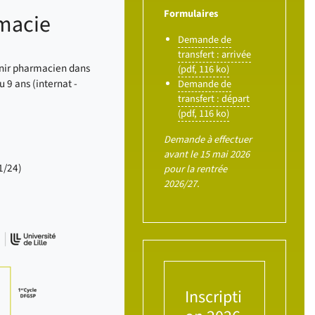
Formulaires
rmacie
Demande de
transfert : arrivée
enir pharmacien dans
(pdf, 116 ko)
u 9 ans (internat -
Demande de
transfert : départ
(pdf, 116 ko)
Demande à effectuer
avant le 15 mai 2026
1/24)
pour la rentrée
2026/27.
Inscripti