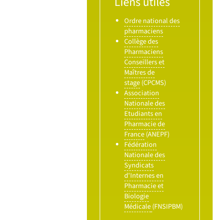
Liens utiles
Ordre national des
pharmaciens
Collège des
Pharmaciens
Conseillers et
Maîtres de
stage
(CPCMS)
Association
Nationale des
Etudiants en
Pharmacie de
France
(ANEPF)
Fédération
Nationale des
Syndicats
d'Internes en
Pharmacie et
Biologie
Médicale
(FNSIPBM)