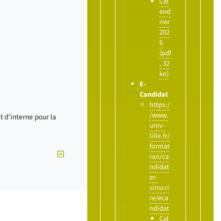
Cal
end
rier
202
6
(pdf
, 32
ko)
E-
Candidat
https:/
/www.
t d’interne pour la
univ-
lille.fr/
format
ion/ca
ndidat
er-
sinscri
re/eca
ndidat
Cal