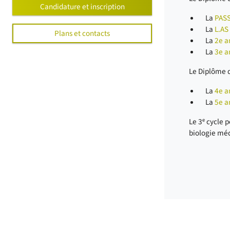
Candidature et inscription
La
PAS
La
L.AS
Plans et contacts
La
2e a
La
3e a
Le Diplôme 
La
4e a
La
5e a
e
Le 3
cycle p
biologie méd