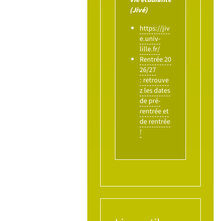
(Jivé)
https://jiv
e.univ-
lille.fr/
Rentrée 20
26/27
: retrouve
z les dates
de pré-
rentrée et
de rentrée
!