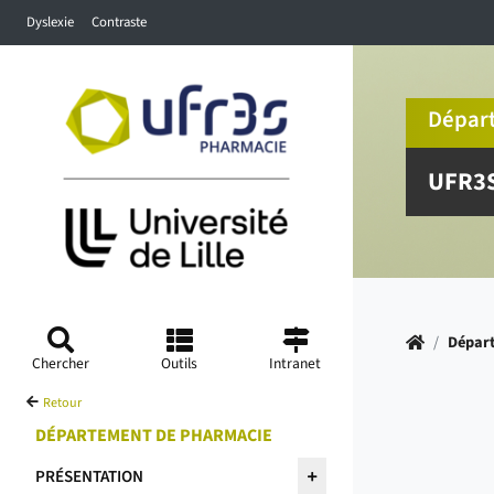
Accéder au menu principal
Accéder à la recherche
Accéder au pied de page
Dyslexie
Contraste
Dépar
UFR3
Accueil
/
Dépar
Chercher
Outils
Intranet
Retour
DÉPARTEMENT DE PHARMACIE
PRÉSENTATION