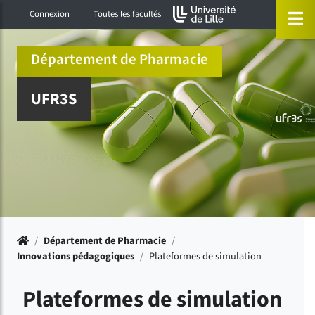
Accéder au menu principal
Accéder à la recherche
Accéder au pied de page
ermer menu
O
Connexion
Toutes les facultés
Département de Pharmacie
UFR3S
Accueil
/
Département de Pharmacie
/
Innovations pédagogiques
/
Plateformes de simulation
Plateformes de simulation