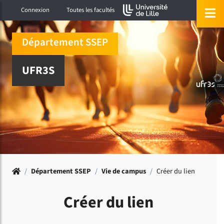
Accéder au menu principal
Accéder à la recherche
Accéder au pied de page
ermer menu
O
Connexion
Toutes les facultés
Département SSEP
UFR3S
Accueil
/
Département SSEP
/
Vie de campus
/
Créer du lien
Créer du lien