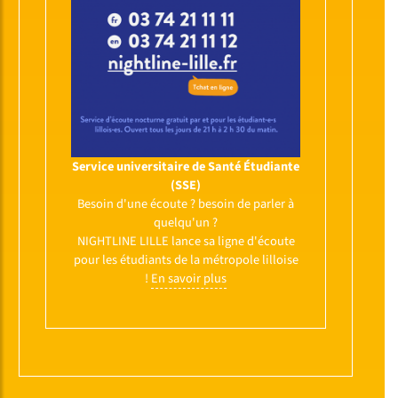
Service universitaire de Santé Étudiante
(SSE)
Besoin d'une écoute ? besoin de parler à
quelqu'un ?
NIGHTLINE LILLE lance sa ligne d'écoute
pour les étudiants de la métropole lilloise
!
En savoir plus