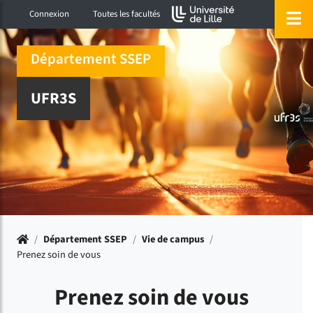
Accéder au menu principal
Accéder à la recherche
Accéder au pied de page
ermer menu
O
Connexion
Toutes les facultés
Département SSEP
UFR3S
Accueil
/
Département SSEP
/
Vie de campus
/
Prenez soin de vous
Prenez soin de vous