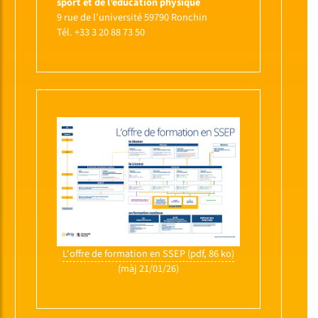
sport et de l’éducation physique
9 rue de l’université 59790 Ronchin
Tél. +33 3 20 88 73 50
L'offre de formation en SSEP (pdf, 86 ko)
(màj 21/01/26)