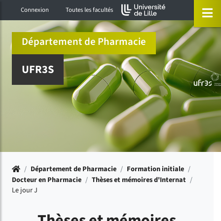
Accéder au menu principal
Accéder à la recherche
Accéder au pied de page
ermer menu
O
Connexion
Toutes les facultés
Département de Pharmacie
UFR3S
Accueil
/
Département de Pharmacie
/
Formation initiale
/
Docteur en Pharmacie
/
Thèses et mémoires d'Internat
/
Le jour J
Thèses et mémoires