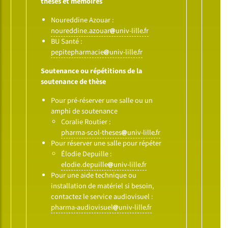
thèses et mémoires
Noureddine Azouar :
noureddine.azouar
univ-lille
fr
BU Santé :
pepitepharmacie
univ-lille
fr
Soutenance ou répétitions de la
soutenance de thèse
Pour pré-réserver une salle ou un
amphi de soutenance
Coralie Routier :
pharma-scol-theses
univ-lille
fr
Pour réserver une salle pour répéter
Élodie Depuille :
elodie.depuille
univ-lille
fr
Pour une aide technique ou
installation de matériel si besoin,
contactez le service audiovisuel :
pharma-audiovisuel
univ-lille
fr