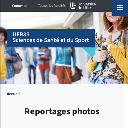
Accéder au menu principal
Accéder à la recherche
Accéder au pied de page
ermer menu
O
Connexion
Toutes les facultés
UFR3S
Sciences de Santé et du Sport
Accueil
Reportages photos