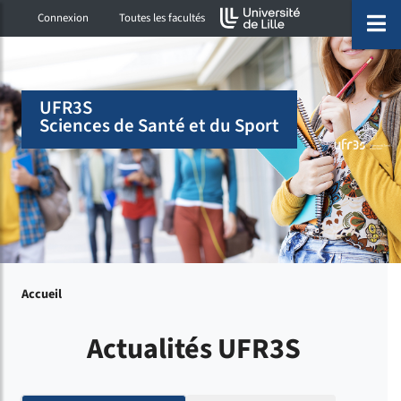
Accéder au menu principal
Accéder à la recherche
Accéder au pied de page
ermer menu
O
Connexion
Toutes les facultés
UFR3S
Sciences de Santé et du Sport
Accueil
Actualités UFR3S