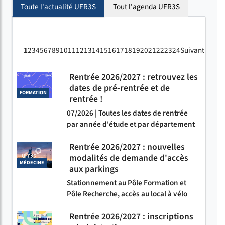
Toute l'actualité UFR3S
Tout l'agenda UFR3S
1
2
3
4
5
6
7
8
9
10
11
12
13
14
15
16
17
18
19
20
21
22
23
24
Suivant
Rentrée 2026/2027 : retrouvez les
dates de pré-rentrée et de
FORMATION
rentrée !
07/2026 | Toutes les dates de rentrée
par année d'étude et par département
Rentrée 2026/2027 : nouvelles
modalités de demande d'accès
MÉDECINE
aux parkings
Stationnement au Pôle Formation et
Pôle Recherche, accès au local à vélo
Rentrée 2026/2027 : inscriptions