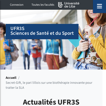
Accéder au menu principal
Accéder à la recherche
Accéder au pied de page
ermer menu
O
Connexion
Toutes les facultés
UFR3S
Sciences de Santé et du Sport
Accueil
/
Secret-Gift, le pari lillois sur une biothérapie innovante pour
traiter la SLA
Actualités UFR3S