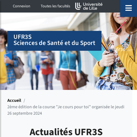
Accéder au menu principal
Accéder à la recherche
Accéder au pied de page
ermer menu
O
Connexion
Toutes les facultés
UFR3S
Sciences de Santé et du Sport
Accueil
/
2ème édition de la course "Je cours pour toi" organisée le jeudi
26 septembre 2024
Actualités UFR3S