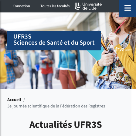
Accéder au menu principal
Accéder à la recherche
Accéder au pied de page
ermer menu
O
Connexion
Toutes les facultés
UFR3S
Sciences de Santé et du Sport
Accueil
/
3e journée scientifique de la Fédération des Registres
Actualités UFR3S