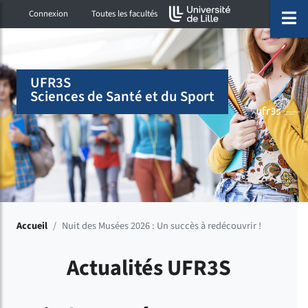
Accéder au menu principal
Accéder à la recherche
Accéder au pied de page
ermer menu
O
Connexion
Toutes les facultés
UFR3S
Sciences de Santé et du Sport
Accueil
/
Nuit des Musées 2026 : Un succès à redécouvrir !
Actualités UFR3S