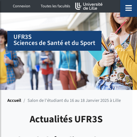
Accéder au menu principal
Accéder à la recherche
Accéder au pied de page
ermer menu
O
Connexion
Toutes les facultés
UFR3S
Sciences de Santé et du Sport
Accueil
/
Salon de l'étudiant du 16 au 18 Janvier 2025 à Lille
Actualités UFR3S